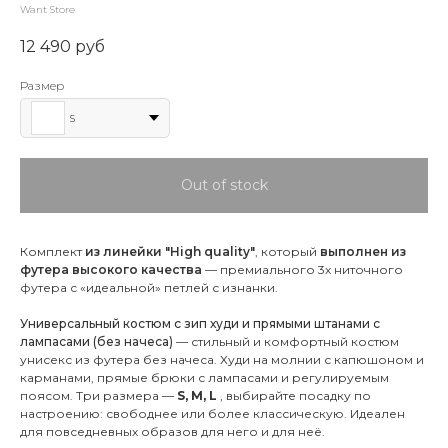
Want Store
12 490
руб
Размер
S
Out of stock
Комплект
из линейки "High quality"
, который
выполнен из
футера высокого качества
— премиального 3х ниточного
футера с «идеальной» петлей с изнанки.
Универсальный костюм с зип худи и прямыми штанами с
лампасами (без начеса)
— стильный и комфортный костюм
унисекс из футера без начеса. Худи на молнии с капюшоном и
карманами, прямые брюки с лампасами и регулируемым
поясом. Три размера —
S, M, L
, выбирайте посадку по
настроению: свободнее или более классическую. Идеален
для повседневных образов для него и для неё.