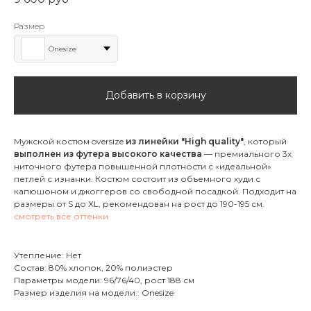
Размер
Onesize
Добавить в корзину
Мужской костюм oversize
из линейки "High quality"
, который
выполнен из футера высокого качества
— премиального 3х
ниточного футера повышенной плотности с «идеальной»
петлей с изнанки. Костюм состоит из объемного худи с
капюшоном и джоггеров со свободной посадкой. Подходит на
размеры от S до XL, рекомендован на рост до 190-195 см.
смотреть все оттенки
Утепление: Нет
Состав: 80% хлопок, 20% полиэстер
Параметры модели: 96/76/40, рост 188 см
Размер изделия на модели:: Onesize