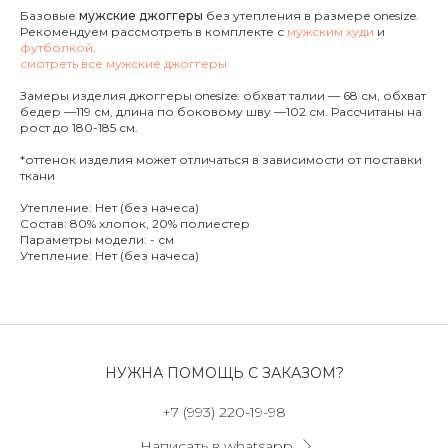
Базовые
мужские джоггеры
без утепления в размере onesize.
Рекомендуем рассмотреть в комплекте с
мужским худи
и
футболкой
.
смотреть все мужские джоггеры
Замеры изделия джоггеры onesize
: обхват талии — 68 см, обхват
бедер —119 см, длина по боковому шву —102 см. Рассчитаны на
рост до
180-185 см.
*оттенок изделия может отличаться в зависимости от поставки
ткани
Утепление: Нет (без начеса)
Состав: 80% хлопок, 20% полиестер
Параметры модели: - см
Утепление: Нет (без начеса)
НУЖНА ПОМОЩЬ С ЗАКАЗОМ?
+7 (993) 220-19-98
Написать в whatsapp