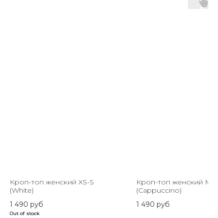
Кроп-топ женский XS-S
Кроп-топ женский M-
(White)
(Cappuccino)
1 490
руб
1 490
руб
Out of stock