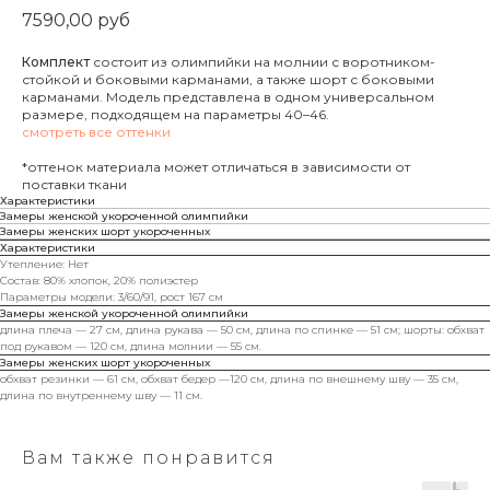
7590,00
руб
Комплект
состоит из олимпийки на молнии с воротником-
стойкой и боковыми карманами, а также шорт с боковыми
карманами. Модель представлена в одном универсальном
размере, подходящем на параметры 40–46.
смотреть все оттенки
*оттенок материала может отличаться в зависимости от
поставки ткани
Характеристики
Замеры женской укороченной олимпийки
Замеры женских шорт укороченных
Характеристики
Утепление: Нет
Состав: 80% хлопок, 20% полиэстер
Параметры модели: 3/60/91, рост 167 см
Замеры женской укороченной олимпийки
длина плеча — 27 см, длина рукава — 50 см, длина по спинке — 51 см; шорты: обхват
под рукавом — 120 см, длина молнии — 55 см.
Замеры женских шорт укороченных
обхват резинки — 61 см, обхват бедер —120 см, длина по внешнему шву — 35 см,
длина по внутреннему шву — 11 см.
Вам также понравится