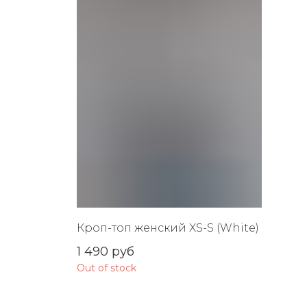
Кроп-топ женский XS-S (White)
1 490
руб
Out of stock