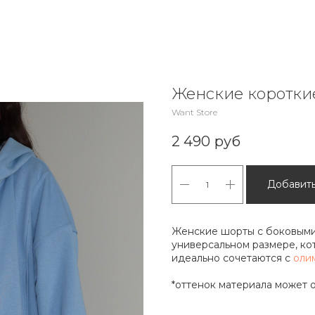
Женские короткие
Want Store
2 490
руб
Добавить
Женские шорты
с боковыми
универсальном размере, ко
идеально сочетаются с
оли
*оттенок материала может о