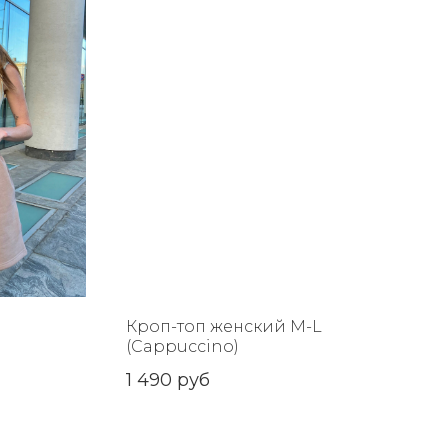
Кроп-топ женский M-L
(Cappuccino)
1 490
руб