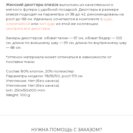
Женский джоггеры onesize
выполнен из качественного
мягкого футера с удобной посадкой. Джоггеры в размере
onesize подходят на параметры от 38 до 42, рекомендованы на
рост до 165 см. Идеально сочетаются в комплекте с
худи
,
олимпийкой
или
зип худи
из этой же коллекции.
смотреть все джоггеры
Замеры джоггеров: обхват талии — 57 см, обхват бедер — 103
см, длина по внешнему шву — 99 см, длина по внутреннему шву
— 68 см.
*оттенок материала может отличаться в зависимости от
поставки ткани.
Состав: 80% хлопок, 20% полиэстер
Параметры модели: 78/59/90, рост 173 см
Утепление: Нет (без начеса)
Утепление: Нет (без начеса)
lwh: 250x150x100 mm
Weight: 100 g
НУЖНА ПОМОЩЬ С ЗАКАЗОМ?