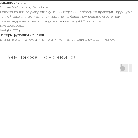
Характеристики
Состав: 95% хлопок, 5% лайкра
Рекомендации по уходу: стирку наших изделий необходимо проводить вручную в
теплой воде или в стиральной машине, на бережном режиме строго при
температуре не более 30 градусов с отжимом до 600 оборотов.
lwh: 350x250x50
Weight: 100g
Замеры футболки женской
длина плеча — 21 см, длина по спинке — 67 см, длина рукава — 16,5 см.
Вам также понравится